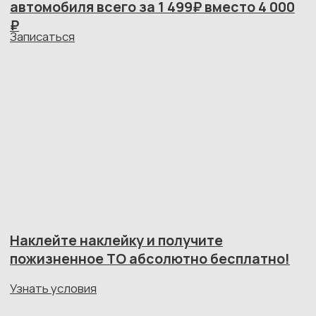
и профессиональных
руках
Мы делаем обслуживание спокойным
и понятным, без лишних трат и навязываний
Диагностика в одном
месте и сразу
Не нужно ездить по сервисам в поисках «второго
мнения». Мы проверяем автомобиль полностью
от электрики до подвески и сразу даём честный
отчёт.
Чёткие сроки и прозрачная
смета
Никаких сюрпризов в счёте. Все работы и цифры