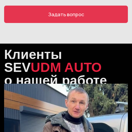
До 1 млн. руб
До 1 млн. руб
Услуги
Контакты
Автосалон:
Автосервис:
+7 978 113 50 60
+7(978)113-50-61
udmauto92@ya.ru
График работы
: 9:00-19:00
Севастополь
Фиолентовское шоссе,
1/7, Камышовое шоссе,
12Д
Следите за нами
Автосалон:
Автосервис:
*Meta признана экстремистской организацией и запрещена
на территории России
Документы
Политика конфиденциальности
Согласие на обработку персональных данных