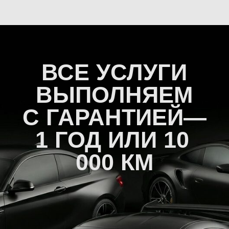
согласовываем заранее.
Если что-то можно не менять, честно скажем.
Можно подождать в комфорте
или оставить машину
Уютная зона ожидания, чай, кофе, быстрый Wi-Fi.
Или оставляете автомобиль, менеджер всё
держит под контролем и сообщает о ходе работ.
Мы не навязываем услуги
Если работа не нужна, мы так и скажем. Наша задача
решить проблему, а не увеличить чек.