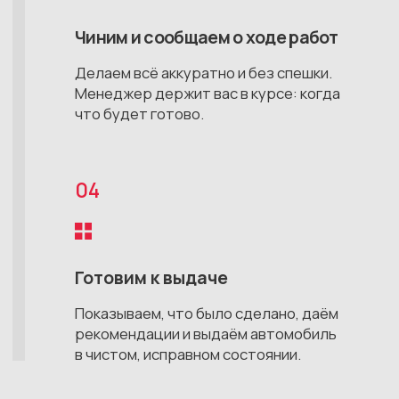
Все публикуемые на сайте материалы принадлежат
ИП Калабин Михаил Алексеевич
ИНН 182709697283
ОГРНИП № 321774600281074
@2026, SEVUDM AUTO. Не является публичной
офертой. Цены в ₽ указаны в ознакомительных целях.
Подобрать автомобиль
Каталог
Главная
Фиолентовское
Камышовое
О компании
шоссе, 1/7
шоссе, 12Д
Этапы работ
Новые авто
Новые авто
Отзывы
С пробегом
С пробегом
Частые вопросы
До 30 тыс км.
До 30 тыс км.
Автосервис