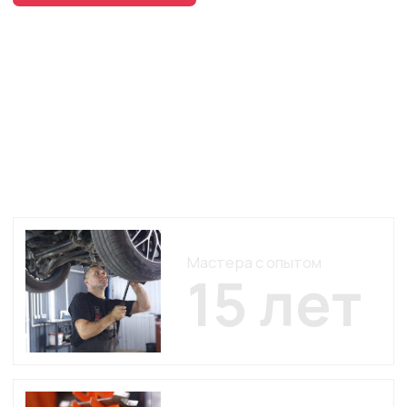
Мастера с опытом
15 лет
Современное
оборудование Nordberg
и проф. диагностические
сканеры
Услуги
, которые
делают ваш
автомобиль