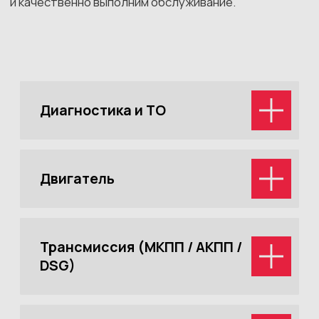
Тормозная система
Электрика и электрика
повышенной сложности
Топливная и выхлопная
системы
Токарные и
механические работы
актуальные
акции каждый
месяц