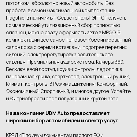
потолком, абсолютно новый автомобиль! Без
пробега, в самой максимальной комплектации
Flagship, в наличии в г. Севастополь! ЭПТС получен,
коммерческий утилизационный сбор полностью
оплачен, можно сразу оформлять авто в МРЭО. В
комплектации всё самое топовое: Комбинированный
салон кожа с серыми вставками, подогрев передних
сидений, электрорегулировка водительского
сиденья, Премиальная аудиосистема, Камеры 360,
Бесключевой доступ, круиз-контроль, лед оптика,
панорамная крыша, старт-стоп, электронный ручник,
Климат-контроль, 3 Режима движения: Комфортный,
Экономичный, Спортивный, и многое другое. Успейте
и Вы приобрести этот популярный и крутой авто.
Наша компания UDМ Аutо предоставляет
широкий выбор автомобилей и спектр услуг:
КРЕДИТ по двум документам паспорт РФ и