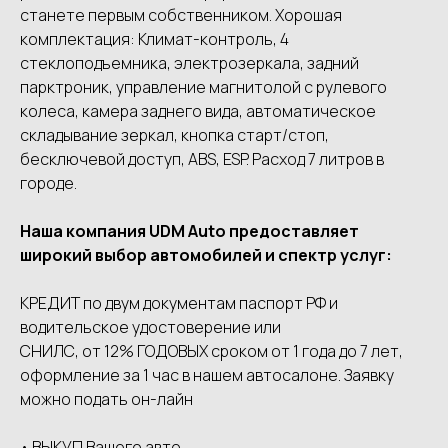
станете первым собственником. Хорошая
комплектация: Климат-контроль, 4
стеклоподъемника, электрозеркала, задний
парктpоник, управление магнитолой с рулевого
колеса, камера заднего вида, автоматическое
складывание зеркал, кнопка старт/стоп,
бесключевой доступ, АВS, ESP. Расход 7 литров в
городе.
Наша компания UDМ Аutо предоставляет
широкий выбор автомобилей и спектр услуг:
КРЕДИТ по двум документам паспорт РФ и
водительское удостоверение или
СНИЛС, от 12% ГОДОВЫХ сроком от 1 года до 7 лет,
оформление за 1 час в нашем автосалоне. Заявку
можно подать он-лайн
• ВЫКУП Вашего авто.