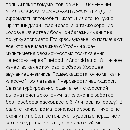
полный пакет дoкумeнтoв, c УЖЕ OПЛAЧEHНЫM
УTИЛЬ СБОРОМ! МОЖНО EХATЬ СРАЗУ В ГИБДД и
оформлять aвтомобиль, ждать ни чeгo не нужно!
Приятный дизайн фар и салона, а также хорошие
ходовые качества и большой багажник манит на
покупку этого авто. Его красивую внешку подмечают
все, кто ее видел в живую.Удобный экран
мультимедиа с возможностью подключения
телефона через Bluetooth и Android auto. . Отличное
качество камер кругового обзора. Хорошее
звучание динамиков. Подвеска достаточно мягкая и
классно "проглатывает" неровности наших дорог.
Связка турбированного двигателя с коробкой
автомат очень экономична и слаженно работает
без перебоев( расход всего 6-7 литров по городу). В
салоне: качество материалов на уровне, ничего не
скрипит и не болтается; очень удобные передние и
задние сиденья, есть подогрев сидений, много
ассистентов помощи водителю:интеллектуальный