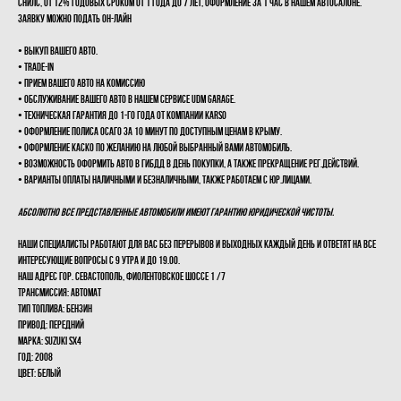
СНИЛС, от 12% ГОДОВЫХ сроком от 1 года до 7 лет, оформление за 1 час в нашем автосалоне.
Заявку можно подать он-лайн
• ВЫКУП Вашего авто.
• ТRАDЕ-IN
• ПРИЕМ Вашего авто на КОМИССИЮ
• Обслуживание Вашего авто в нашем сервисе UDМ GАRАGЕ.
• Техническая Гарантия до 1-го года от компании КАRSО
• Оформление полиса ОСАГО за 10 минут по доступным ценам в Крыму.
• Оформление КАСКО по желанию на любой выбранный Вами автомобиль.
• Возможность оформить авто в ГИБДД в день покупки, а также прекращение рег.действий.
• Варианты оплаты наличными и безналичными, также работаем с Юр.лицами.
Абсолютно все представленные автомобили имеют ГАРАНТИЮ ЮРИДИЧЕСКОЙ ЧИСТОТЫ.
Наши специалисты работают для Вас без перерывов и выходных каждый день и ответят на все
интересующие вопросы с 9 утра и до 19.00.
Наш адрес гор. Севастополь, Фиолентовское шоссе 1 /7
Трансмиссия: Автомат
Тип топлива: Бензин
Привод: Передний
Марка: Suzuki SX4
Год: 2008
Цвет: Белый