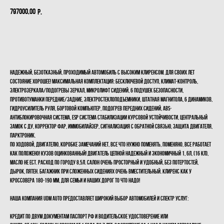
797000,00
р.
Купить
Надежный, безотказный, проходимый автомобиль с высоким клиренсом. Для своих лет
состояние ХОРОШЕЕ! Максимальная комплектация: Бесключевой доступ, Климат-контроль,
электрозеркала/подогревы зеркал, микролифт сидений, 6 подушек безопасности,
противотуманки передние/задние, электростеклоподъемники, штатная магнитола, 6 динамиков,
гидроусилитель руля, бортовой компьютер, подогрев передних сидений, ABS-
антиблокировочная система, ESP система стабилизации курсовой устойчивости, центральный
замок с ДУ, корректор фар, иммобилайзер, сигнализация с обратной связью, защита двигателя,
парктроник.
По ходовой, двигателю, коробке замечаний нет, все что нужно поменять, поменяно, все работает
как положено! Кузов ОЦИНКОВАННЫЙ! Двигатель ЦЕПНОЙ надежный и экономичный 1, 6л, (16 кл),
масло не ест. Расход по городу 8,5л. Салон очень просторный и удобный, без потертостей,
дырок, пятен. Багажник при сложенных сидениях очень вместительный. Клиренс как у
кроссовера 180-190 мм, для семьи и наших дорог то что надо!
Наша компания UDМ Аutо предоставляет широкий выбор автомобилей и спектр услуг:
КРЕДИТ по двум документам паспорт РФ и водительское удостоверение или