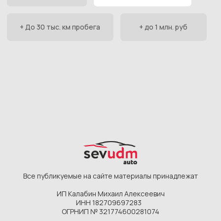
Все публикуемые на сайте материалы принадлежат
ИП Калабин Михаил Алексеевич
ИНН 182709697283
ОГРНИП № 321774600281074
@2026, SEVUDM AUTO. Не является публичной
офертой. Цены в ₽ указаны в ознакомительных целях.
Подобрать автомобиль
Каталог
Главная
Фиолентовское
Камышовое
О компании
шоссе, 1/7
шоссе, 12Д
Этапы работ
Новые авто
Новые авто
Отзывы
С пробегом
С пробегом
Частые вопросы