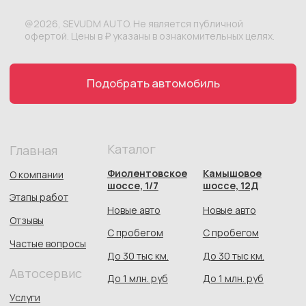
До 30 тыс км.
До 30 тыс км.
Автосервис
До 1 млн. руб
До 1 млн. руб
Услуги
Контакты
Автосалон:
Автосервис:
+7 978 113 50 60
+7(978)113-50-61
udmauto92@ya.ru
График работы
: 9:00-19:00
Севастополь
Фиолентовское шоссе,
1/7, Камышовое шоссе,
12Д
Следите за нами
Автосалон:
Автосервис:
*Meta признана экстремистской организацией и запрещена
на территории России
Документы
Политика конфиденциальности