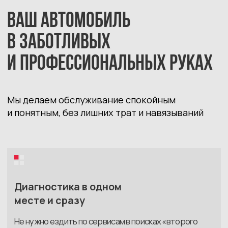
Диагностируем и считаем смету
Сначала проверяем полностью
машину. Потом объясняем простыми
словами, что нужно сделать,
и формируем прозрачную смету
03
Чиним и сообщаем о ходе работ
Делаем всё аккуратно и без спешки.
Менеджер держит вас в курсе: когда
что будет готово.
04
Готовим к выдаче
Показываем, что было сделано, даём