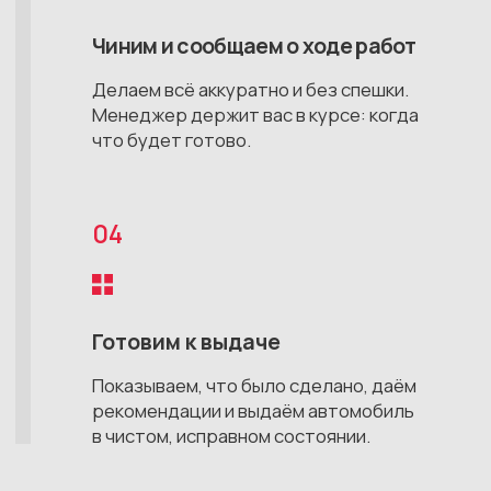
Все публикуемые на сайте материалы принадлежат
ИП Калабин Михаил Алексеевич
ИНН 182709697283
ОГРНИП № 321774600281074
@2026, SEVUDM AUTO. Не является публичной
офертой. Цены в ₽ указаны в ознакомительных целях.
Подобрать автомобиль
Каталог
Главная
Фиолентовское
Камышовое
О компании
шоссе, 1/7
шоссе, 12Д
Этапы работ
Новые авто
Новые авто
Отзывы
С пробегом
С пробегом
Частые вопросы
До 30 тыс км.
До 30 тыс км.
Автосервис