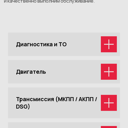
Тормозная система
Электрика и электрика
повышенной сложности
Топливная и выхлопная
системы
Токарные и
механические работы
актуальные акции
каждый месяц