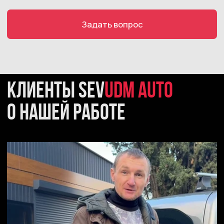
До 1 млн. руб
До 1 млн. руб
Услуги
Контакты
Автосалон:
Автосервис:
+7 978 113 50 60
+7(978)113-50-61
udmauto92@ya.ru
График работы
: 9:00-19:00
Севастополь
Фиолентовское шоссе,
1/7, Камышовое шоссе,
12Д
Следите за нами
Автосалон:
Автосервис:
*Meta признана экстремистской организацией и запрещена
на территории России
Документы
Политика конфиденциальности
Согласие на обработку персональных данных