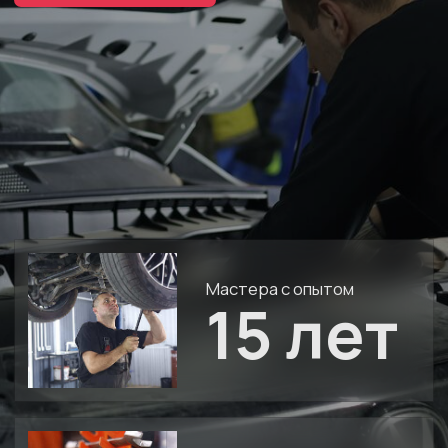
Мастера с опытом
15 лет
Современное
оборудование Nordberg
и проф. диагностические
сканеры
Услуги
, которые делают
ваш автомобиль надёжнее
и безопаснее