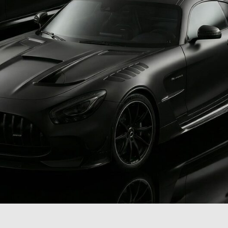
Контролируем каждый
шаг: от диагностики
до финальной сдачи авто
01
Оставляете заявку
Мы перезваниваем, уточняем
проблему и бронируем время.
02