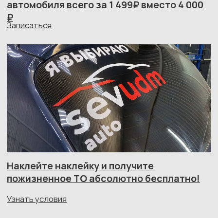
и профессиональных руках
Мы делаем обслуживание спокойным
и понятным, без лишних трат и навязываний
Диагностика в одном
месте и сразу
Не нужно ездить по сервисам в поисках «второго
мнения». Мы проверяем автомобиль полностью
от электрики до подвески и сразу даём честный
отчёт.
Чёткие сроки и прозрачная
смета
Никаких сюрпризов в счёте. Все работы и цифры