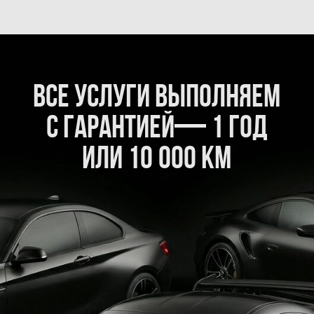
согласовываем заранее.
Если что-то можно не менять, честно скажем.
Можно подождать в комфорте
или оставить машину
Уютная зона ожидания, чай, кофе, быстрый Wi-Fi.
Или оставляете автомобиль, менеджер всё
держит под контролем и сообщает о ходе работ.
Мы не навязываем услуги
Если работа не нужна, мы так и скажем. Наша задача
решить проблему, а не увеличить чек.