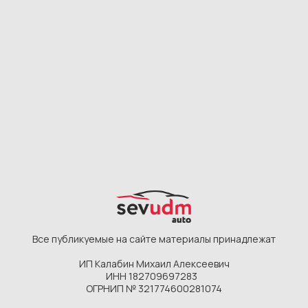
Подобрать автомобиль
Каталог
Главная
Фиолентовское
Камышовое
О компании
шоссе, 1/7
шоссе, 12Д
Этапы работ
Новые авто
Новые авто
Отзывы
С пробегом
С пробегом
Частые вопросы
До 30 тыс км.
До 30 тыс км.
Автосервис
До 1 млн. руб
До 1 млн. руб
Услуги
Контакты
Автосалон:
Автосервис:
+7 978 113 50 60
+7(978)113-50-61
udmauto92@ya.ru
График работы
: 9:00-19:00
Севастополь
Фиолентовское шоссе,
1/7, Камышовое шоссе,
12Д
Следите за нами