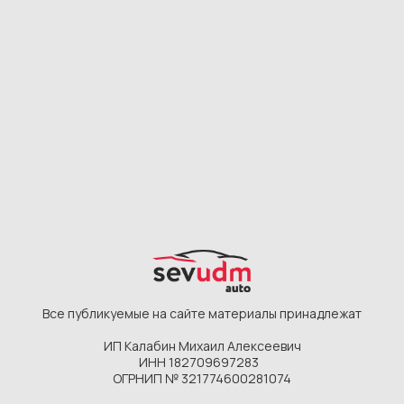
Подобрать автомобиль
Каталог
Главная
Фиолентовское
Камышовое
О компании
шоссе, 1/7
шоссе, 12Д
Этапы работ
Новые авто
Новые авто
Отзывы
С пробегом
С пробегом
Частые вопросы
До 30 тыс км.
До 30 тыс км.
Автосервис
До 1 млн. руб
До 1 млн. руб
Услуги
Контакты
Автосалон:
Автосервис:
+7 978 113 50 60
+7(978)113-50-61
udmauto92@ya.ru
График работы
: 9:00-19:00
Севастополь
Фиолентовское шоссе,
1/7, Камышовое шоссе,
12Д
Следите за нами