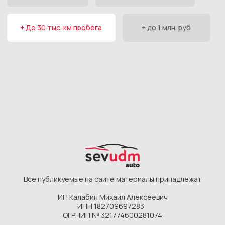
Все публикуемые на сайте материалы принадлежат
ИП Калабин Михаил Алексеевич
ИНН 182709697283
ОГРНИП № 321774600281074
@2026, SEVUDM AUTO. Не является публичной
офертой. Цены в ₽ указаны в ознакомительных целях.
Подобрать автомобиль
Каталог
Главная
Фиолентовское
Камышовое
О компании
шоссе, 1/7
шоссе, 12Д
Этапы работ
Новые авто
Новые авто
Отзывы
С пробегом
С пробегом
Частые вопросы