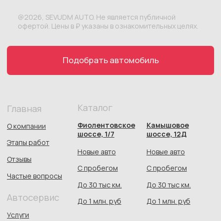
До 30 тыс км.
До 30 тыс км.
Автосервис
До 1 млн. руб
До 1 млн. руб
Услуги
Контакты
Автосалон:
Автосервис:
+7 978 113 50 60
+7(978)113-50-61
udmauto92@ya.ru
График работы
: 9:00-19:00
Севастополь
Фиолентовское шоссе,
1/7, Камышовое шоссе,
12Д
Следите за нами
Автосалон:
Автосервис:
*Meta признана экстремистской организацией и запрещена
на территории России
Документы
Политика конфиденциальности