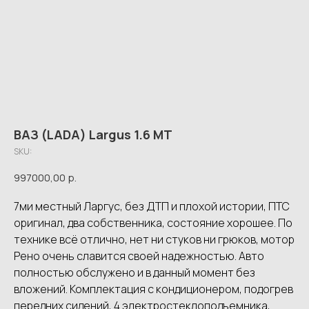
ВАЗ (LADA) Largus 1.6 MT
SKU:
997000,00
р.
7ми местный Ларгус, без ДТП и плохой истории, ПТС
оригинал, два собственника, состояние хорошее. По
технике всё отлично, нет ни стуков ни грюков, мотор
Рено очень славится своей надежностью. Авто
полностью обслужено и в данный момент без
вложений. Комплектация с кондиционером, подогрев
передних сидений, 4 электростеклоподъемника,