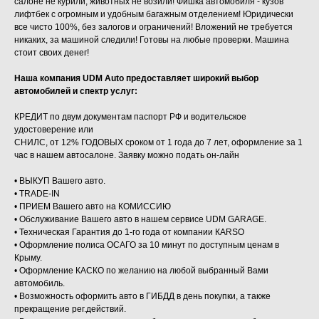
салоне не курили, животных не возили! Фишка автомобиля - кузов
лифтбек с огромным и удобным багажным отделением! Юридически
все чисто 100%, без залогов и ограничений! Вложений не требуется
никаких, за машиной следили! Готовы на любые проверки. Машина
стоит своих денег!
Наша компания UDМ Аutо предоставляет широкий выбор
автомобилей и спектр услуг:
КРЕДИТ по двум документам паспорт РФ и водительское
удостоверение или
СНИЛС, от 12% ГОДОВЫХ сроком от 1 года до 7 лет, оформление за 1
час в нашем автосалоне. Заявку можно подать он-лайн
• ВЫКУП Вашего авто.
• ТRАDЕ-IN
• ПРИЕМ Вашего авто на КОМИССИЮ
• Обслуживание Вашего авто в нашем сервисе UDМ GАRАGЕ.
• Техническая Гарантия до 1-го года от компании КАRSО
• Оформление полиса ОСАГО за 10 минут по доступным ценам в
Крыму.
• Оформление КАСКО по желанию на любой выбранный Вами
автомобиль.
• Возможность оформить авто в ГИБДД в день покупки, а также
прекращение рег.действий.