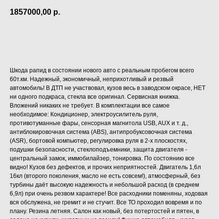
1857000,00
р.
Купить
Шкода рапид в состоянии нового авто с реальным пробегом всего
60т.км. Надежный, экономичный, неприхотливый и резвый
автомобиль! В ДТП не участвовал, кузов весь в заводском окрасе, НЕТ
ни одного подкраса, стекла все оригинал. Сервисная книжка.
Вложений никаких не требует. В комплектации все самое
необходимое: Кондиционер, электроусилитель руля,
противотуманные фары, сенсорная магнитола USB, AUX и т. д.,
антиблокировочная система (ABS), антипробуксовочная система
(ASR), бортовой компьютер, регулировка руля в 2-х плоскостях,
подушки безопасности, стеклоподъемники, защита двигателя -
центральный замок, иммобилайзер, тонировка. По состоянию все
видно! Кузов без дефектов, и прочих неприятностей. Двигатель 1,6л
16кл (второго поколения, масло не есть совсем!), атмосферный, без
турбины даёт высокую надежность и небольшой расход (в среднем
6,9л) при очень резвом характере! Все расходники поменяны, ходовая
вся обслужена, не гремит и не стучит. Все ТО проходил вовремя и по
плану. Резина летняя. Салон как новый, без потертостей и пятен, в