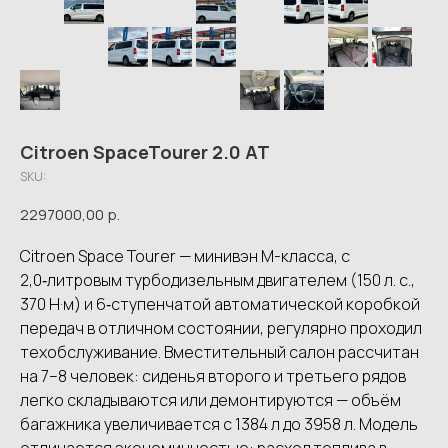
Citroen SpaceTourer 2.0 AT
SKU:
2297000,00
р.
Citroen Space Tourer — минивэн M-класса, с
2,0‑литровым турбодизельным двигателем (150 л. с.,
370 Н·м) и 6‑ступенчатой автоматической коробкой
передач в отличном состоянии, регулярно проходил
техобслуживание. Вместительный салон рассчитан
на 7–8 человек: сиденья второго и третьего рядов
легко складываются или демонтируются — объём
багажника увеличивается с 1384 л до 3958 л. Модель
отличается экономичностью: расход топлива в