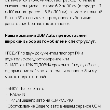
смешанном цикле — около 6,2 л/100 км (в городе — 7
л/100 км, на трассе — 5,6 л/100 км), а вместительный
бак на 69 л позволяет преодолевать большие
расстояния без частых остановок.
Наша компания UDМ Аutо предоставляет
широкий выбор автомобилей и спектр услуг:
КРЕДИТ по двум документам паспорт РФ и
водительское удостоверение или
СНИЛС, от 12% ГОДОВЫХ сроком от 1 года до 7 лет,
оформление за 1 час в нашем автосалоне. Заявку
можно подать он-лайн
• ВЫКУП Вашего авто.
• ТRАDЕ-IN
• ПРИЕМ Вашего авто на КОМИССИЮ
• Обслуживание Вашего авто в нашем сервисе UDМ