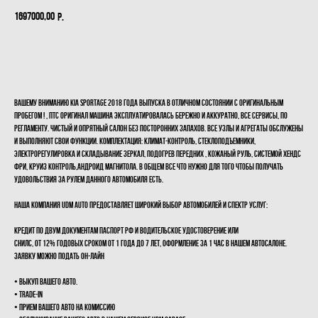
1697000,00
р.
Купить
Вашему вниманию KIA SPORTAGE 2018 года выпуска в отличном состоянии с оригинальным
пробегом ! , ПТС оригинал Машина эксплуатировалась бережно и аккуратно, все сервисы, по
регламенту. Чистый и опрятный салон без посторонних запахов. Все узлы и агрегаты обслужены
и выполняют свои функции. Комплектация: Климат-контроль, стеклоподъемники,
электрорегулировка и складывание зеркал, подогрев передних , кожаный руль, системой хендс
фри, круиз контроль,андроид магнитола. В общем все что нужно для того чтобы получать
удовольствия за рулем данного автомобиля есть.
Наша компания UDМ Аutо предоставляет широкий выбор автомобилей и спектр услуг:
КРЕДИТ по двум документам паспорт РФ и водительское удостоверение или
СНИЛС, от 12% ГОДОВЫХ сроком от 1 года до 7 лет, оформление за 1 час в нашем автосалоне.
Заявку можно подать он-лайн
• ВЫКУП Вашего авто.
• ТRАDЕ-IN
• ПРИЕМ Вашего авто на КОМИССИЮ