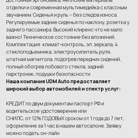
отделки и современная мультимедийка с классным
звучанием. Сиденья и руль – без следов износа.
Регулируемые задние сиденья по наклону, розетка у
заднего пассажира. Высокий клиренс что не мало
важно! Техническое состояние без вложений.
Комплектация: климат-контроль, эл. зеркала, 4
стеклоподъемника, электроусилитель руля,
штатная магнитола, подогрев передних сидений,
полный обогрев лобового стекла, задний
парктроник, подушки безопасности
Наша компания UDМ Аutо предоставляет
широкий выбор автомобилей и спектр услуг:
КРЕДИТ по двум документам паспорт РФ и
водительское удостоверение или
СНИЛС, от 12% ГОДОВЫХ сроком от 1 года до 7 лет,
оформление за 1 час в нашем автосалоне. Заявку
можно подать он-лайн