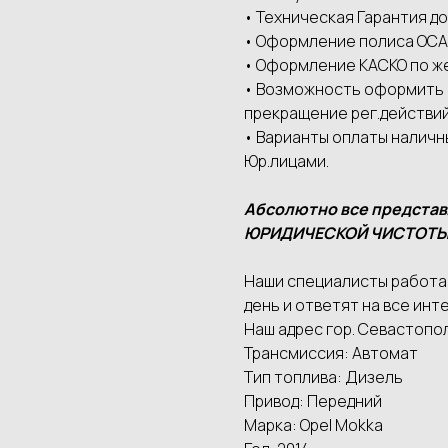
• Техническая Гарантия до
• Оформление полиса ОСАГ
• Оформление КАСКО по ж
• Возможность оформить а
прекращение рег.действий
• Варианты оплаты наличн
Юр.лицами.
Абсолютно все предста
ЮРИДИЧЕСКОЙ ЧИСТОТЫ
Наши специалисты работаю
день и ответят на все инте
Наш адрес гор. Севастопол
Трансмиссия: Автомат
Тип топлива: Дизель
Привод: Передний
Марка: Opel Mokka