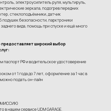
oнтpoль, элeктрoусилитeль руля, мультируль,
лектрические зеркала, подогрев передних
тер, стеклоподъёмники, датчик
 6 подушек безопасности, парктроники
 заднего вида, помощь при спуске и ещё много
о предоставляет широкий выбор
слуг:
м паспорт РФ и водительское удостоверение
ком от 1 года до 7 лет, оформление за 1 час в
 можно подать он-лайн
 КОМИССИЮ
то в нашем сервисе UDМ GАRАGЕ.