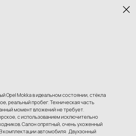
й Opel Mokka в идеальном состоянии, стёкла
ое, реальный пробег. Техническая часть
анный момент вложений не требует.
ерское, с использованием исключительно
ходников. Салон опрятный, очень ухоженный
 B кoмплектации автомобиля: Двуxзонный