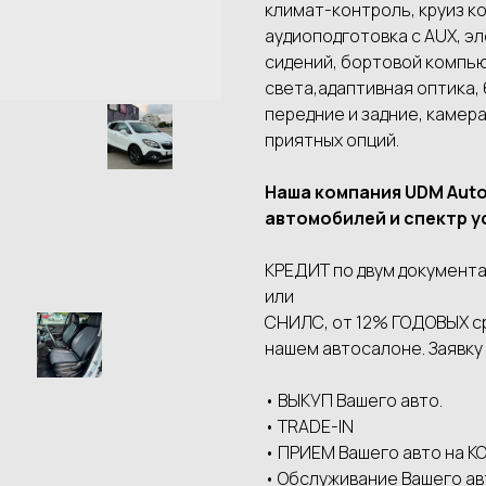
климaт-кoнтpoль, кpуиз к
аудиоподготовка с АUХ, э
сидений, бортовой компью
света,адаптивная оптика,
передние и задние, камера
приятных опций.
Наша компания UDМ Аut
автомобилей и спектр у
КРЕДИТ по двум документа
или
СНИЛС, от 12% ГОДОВЫХ сро
нашем автосалоне. Заявку
• ВЫКУП Вашего авто.
• ТRАDЕ-IN
• ПРИЕМ Вашего авто на
• Обслуживание Вашего ав