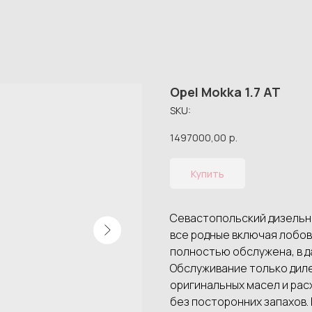
Opel Mokka 1.7 AT
SKU:
1497000,00
р.
Купить
Севастопольский дизельны
все родные включая лобов
полностью обслужена, в д
Обслуживание только дил
оригинальных масел и рас
без посторонних запахов.