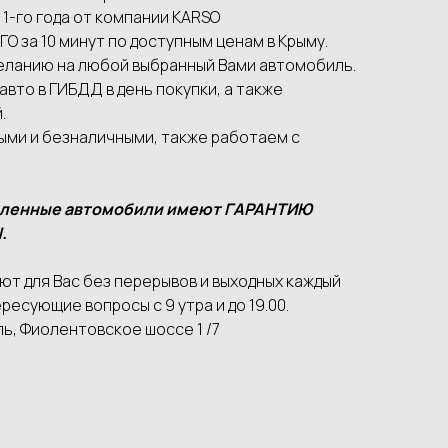
 1-го года от компании КАRSО
О за 10 минут по доступным ценам в Крыму.
еланию на любой выбранный Вами автомобиль.
вто в ГИБДД в день покупки, а также
.
ыми и безналичными, также работаем с
вленные автомобили имеют ГАРАНТИЮ
.
т для Вас без перерывов и выходных каждый
ресующие вопросы с 9 утра и до 19.00.
ь, Фиолентовское шоссе 1 /7