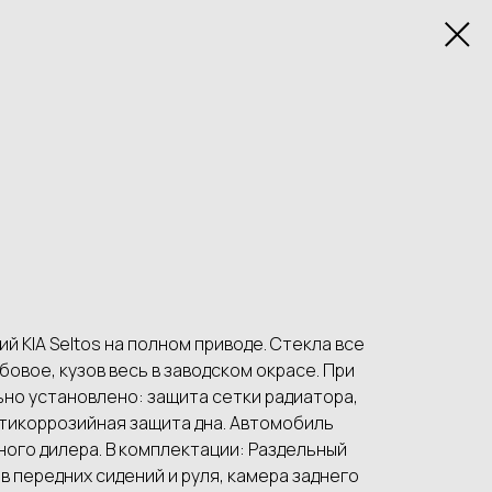
 KIA Seltos на полном приводе. Стекла все
овое, кузов весь в заводском окрасе. При
но установлено: защита сетки радиатора,
нтикоррозийная защита дна. Автомобиль
ого дилера. В комплектации: Раздельный
в передних сидений и руля, камера заднего