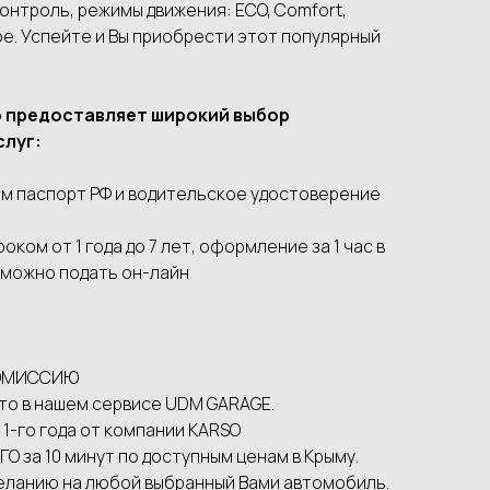
контроль, режимы движения: ECO, Comfort,
гое. Успейте и Вы приобрести этот популярный
о предоставляет широкий выбор
слуг:
м паспорт РФ и водительское удостоверение
ком от 1 года до 7 лет, оформление за 1 час в
 можно подать он-лайн
 КОМИССИЮ
то в нашем сервисе UDМ GАRАGЕ.
 1-го года от компании КАRSО
О за 10 минут по доступным ценам в Крыму.
еланию на любой выбранный Вами автомобиль.