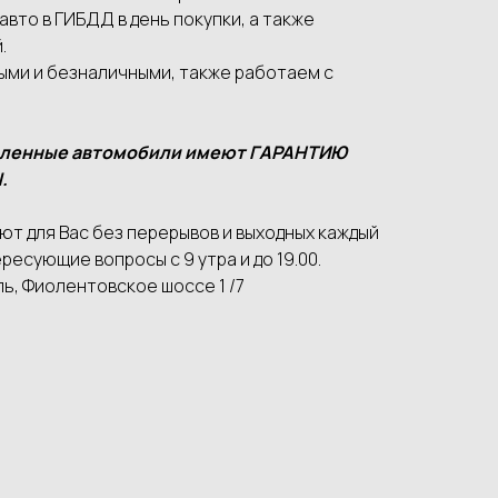
вто в ГИБДД в день покупки, а также
.
ыми и безналичными, также работаем с
вленные автомобили имеют ГАРАНТИЮ
.
т для Вас без перерывов и выходных каждый
ресующие вопросы с 9 утра и до 19.00.
ь, Фиолентовское шоссе 1 /7