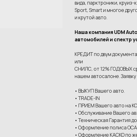
вида, парктроники, круиз-
Sport, Smart и многое дру
и крутой авто.
Наша компания UDМ Аut
автомобилей и спектр у
КРЕДИТ по двум документа
или
СНИЛС, от 12% ГОДОВЫХ сро
нашем автосалоне. Заявку
• ВЫКУП Вашего авто.
• ТRАDЕ-IN
• ПРИЕМ Вашего авто на
• Обслуживание Вашего ав
• Техническая Гарантия до
• Оформление полиса ОСАГ
• Оформление КАСКО по ж