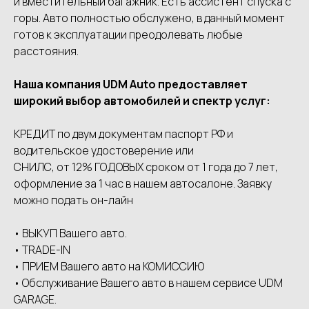
и вместительный багажник. Есть ассистент спуска с
горы. Авто полностью обслужено, в данный момент
готов к эксплуатации преодолевать любые
расстояния.
Наша компания UDМ Аutо предоставляет
широкий выбор автомобилей и спектр услуг:
КРЕДИТ по двум документам паспорт РФ и
водительское удостоверение или
СНИЛС, от 12% ГОДОВЫХ сроком от 1 года до 7 лет,
оформление за 1 час в нашем автосалоне. Заявку
можно подать он-лайн
• ВЫКУП Вашего авто.
• ТRАDЕ-IN
• ПРИЕМ Вашего авто на КОМИССИЮ
• Обслуживание Вашего авто в нашем сервисе UDМ
GАRАGЕ.