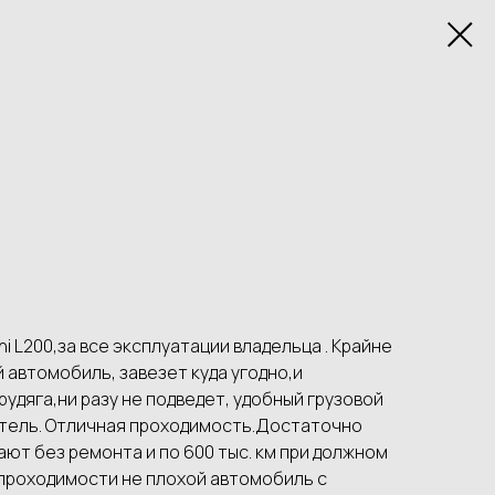
T
i L200,за все эксплуатации владельца . Крайне
 автомобиль, завезет куда угодно,и
удяга,ни разу не подведет, удобный грузовой
атель. Отличная проходимость.Достаточно
ают без ремонта и по 600 тыс. км при должном
 проходимости не плохой автомобиль с