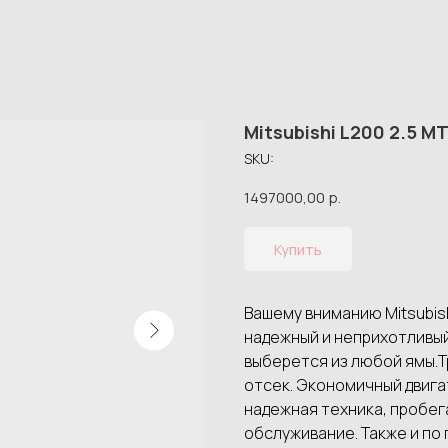
Mitsubishi L200 2.5 M
SKU:
1497000,00
р.
Купить
Вашему вниманию Mitsubish
надежный и неприхотливый
выберется из любой ямы.Тр
отсек. Экономичный двиг
надежная техника, пробег
обслуживание. Также и по