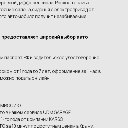
ировкой дифференциала. Расход топлива
ояние салона,сиденья с электропривод от
ого автомобиля получит незабываемые
о предоставляет широкий выбор авто
м паспорт РФ и водительское удостоверение
ком от 1 года до 7 лет, оформление за 1 час в
 можно подать он-лайн
 КОМИССИЮ
то в нашем сервисе UDМ GАRАGЕ.
 1-го года от компании КАRSО
О за 10 минут по доступным ценам в Крыму.