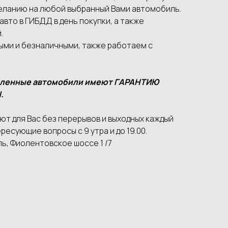
еланию на любой выбранный Вами автомобиль.
вто в ГИБДД в день покупки, а также
.
ыми и безналичными, также работаем с
вленные автомобили имеют ГАРАНТИЮ
.
т для Вас без перерывов и выходных каждый
ресующие вопросы с 9 утра и до 19.00.
ь, Фиолентовское шоссе 1 /7