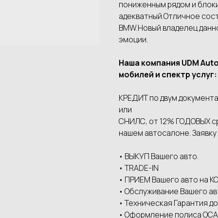
пониженным рядом и блок
адекватный.Отличное сост
BMW.Новый владелец данн
эмоции.
Наша компания UDМ Аut
мобилей и спектр услуг:
КРЕДИТ по двум документа
или
СНИЛС, от 12% ГОДОВЫХ сро
нашем автосалоне. Заявку
• ВЫКУП Вашего авто.
• ТRАDЕ-IN
• ПРИЕМ Вашего авто на
• Обслуживание Вашего ав
• Техническая Гарантия до
• Оформление полиса ОСАГ