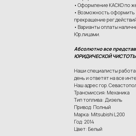
• Оформление КАСКО по ж
• Возможность оформить а
прекращение рег.действий
• Варианты оплаты наличн
Юр.лицами.
Абсолютно все предста
ЮРИДИЧЕСКОЙ ЧИСТОТЫ
Наши специалисты работаю
день и ответят на все инте
Наш адрес гор. Севастопол
Трансмиссия: Механика
Тип топлива: Дизель
Привод: Полный
Марка: Mitsubishi L200
Год: 2014
Цвет: Белый