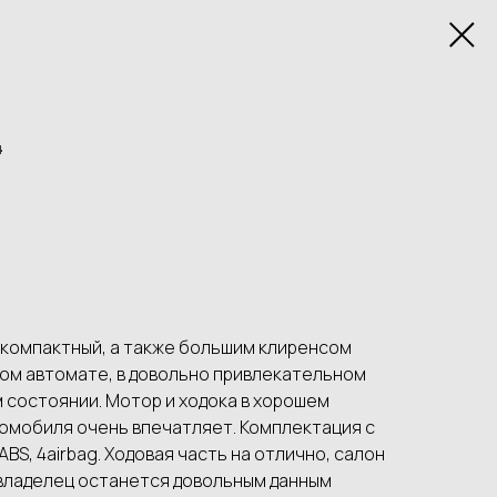
4
 компактный, а также большим клиренсом
ом автомате, в довольно привлекательном
 состоянии. Мотор и ходока в хорошем
томобиля очень впечатляет. Комплектация с
 ABS, 4airbag. Ходовая часть на отлично, салон
 владелец останется довольным данным