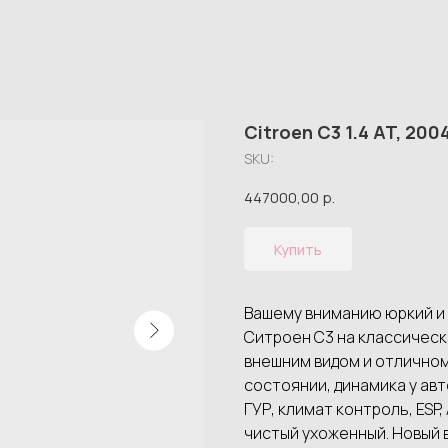
Citroen C3 1.4 AT, 200
SKU:
447000,00
р.
Купить
Вашему вниманию юркий и
Ситроен С3 на классическ
внешним видом и отличном
состоянии, динамика у ав
ГУР, климат контроль, ESP,
чистый ухоженный. Новый