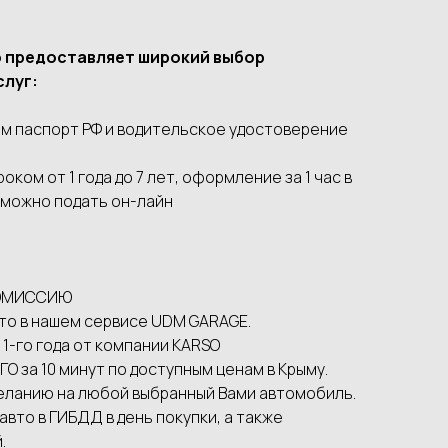
о предоставляет широкий выбор
слуг:
м паспорт РФ и водительское удостоверение
ком от 1 года до 7 лет, оформление за 1 час в
 можно подать он-лайн
 КОМИССИЮ
то в нашем сервисе UDМ GАRАGЕ.
 1-го года от компании КАRSО
О за 10 минут по доступным ценам в Крыму.
еланию на любой выбранный Вами автомобиль.
вто в ГИБДД в день покупки, а также
.