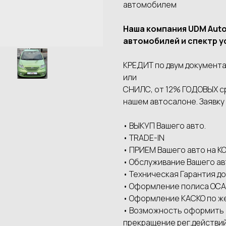
автомобилем
Наша компания UDМ Аut
автомобилей и спектр у
КРЕДИТ по двум документа
или
СНИЛС, от 12% ГОДОВЫХ сро
нашем автосалоне. Заявку
• ВЫКУП Вашего авто.
• ТRАDЕ-IN
• ПРИЕМ Вашего авто на
• Обслуживание Вашего ав
• Техническая Гарантия до
• Оформление полиса ОСАГ
• Оформление КАСКО по ж
• Возможность оформить а
прекращение рег.действий