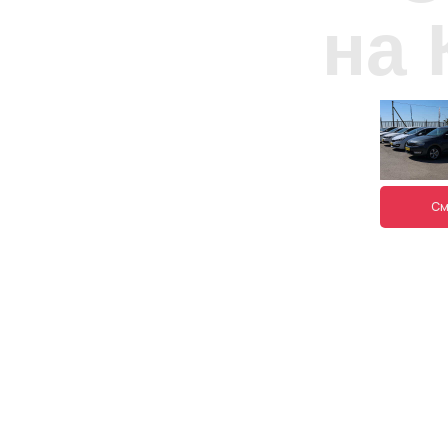
на
ш
См