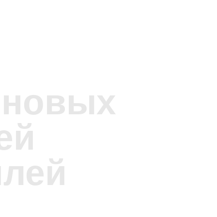
 новых
ей
илей